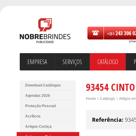
243 306 0
+351
(cha
EMPRESA
SERVIÇOS
CATÁLOGO
93454 CINT
Download Catálogos
Agendas 2026
Home
\
Catálogo
\
Artigos e
Proteção Pessoal
Acrílicos
Referência:
934
Artigos Cortiça