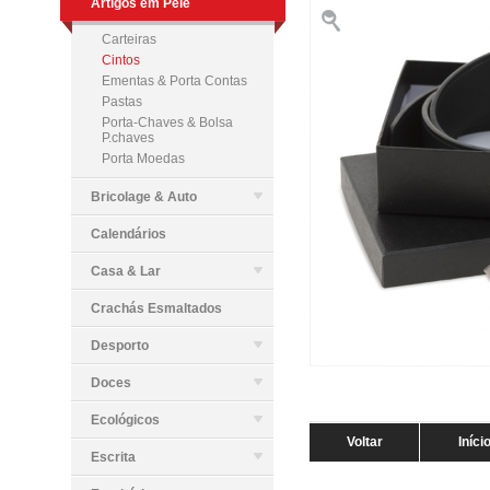
Artigos em Pele
Carteiras
Cintos
Ementas & Porta Contas
Pastas
Porta-Chaves & Bolsa
P.chaves
Porta Moedas
Bricolage & Auto
Calendários
Casa & Lar
Crachás Esmaltados
Desporto
Doces
Ecológicos
Voltar
Iníci
Escrita