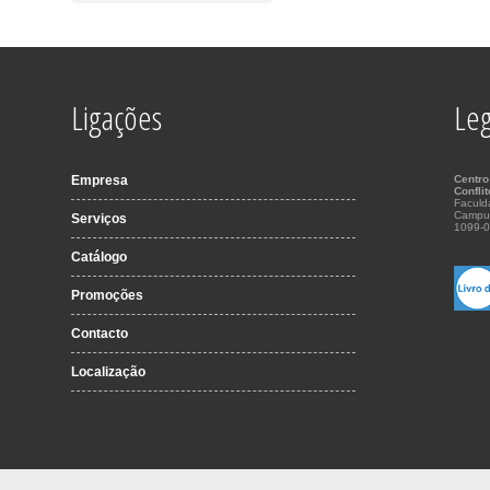
Ligações
Leg
Empresa
Centro
Confli
Faculd
Campu
Serviços
1099-0
Catálogo
Promoções
Contacto
Localização