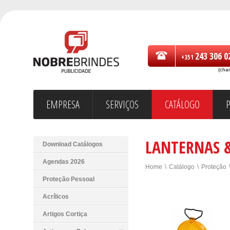
243 306 0
+351
(cha
EMPRESA
SERVIÇOS
CATÁLOGO
LANTERNAS &
Download Catálogos
Agendas 2026
Home
\
Catálogo
\
Proteção
Proteção Pessoal
Acrílicos
Artigos Cortiça