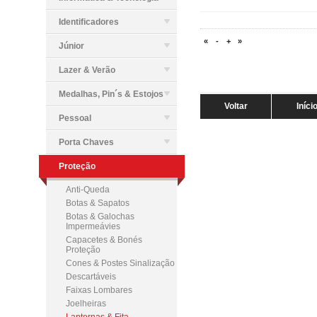
Identificadores
«
-
+
»
Júnior
Lazer & Verão
Medalhas, Pin´s & Estojos
Voltar
Iníci
Pessoal
Porta Chaves
Proteção
Anti-Queda
Botas & Sapatos
Botas & Galochas
Impermeávies
Capacetes & Bonés
Proteção
Cones & Postes Sinalização
Descartáveis
Faixas Lombares
Joelheiras