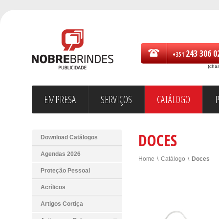
243 306 0
+351
(cha
EMPRESA
SERVIÇOS
CATÁLOGO
DOCES
Download Catálogos
Agendas 2026
Home
\
Catálogo
\
Doces
Proteção Pessoal
Acrílicos
Artigos Cortiça