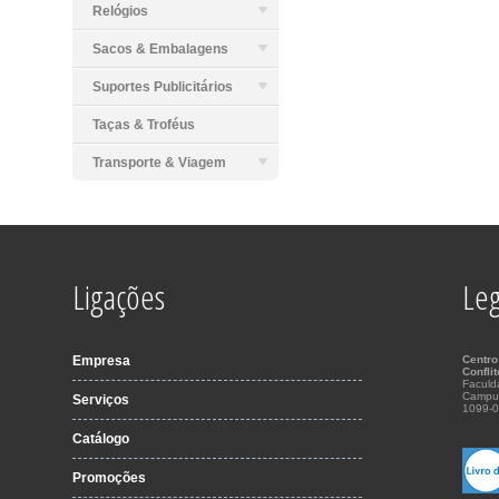
Relógios
Sacos & Embalagens
Suportes Publicitários
Taças & Troféus
Transporte & Viagem
Ligações
Leg
Empresa
Centro
Confli
Faculd
Campu
Serviços
1099-0
Catálogo
Promoções