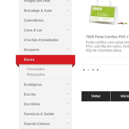
Artigos em Pele
Bricolage & Auto
Calendários
Casa & Lar
792
Crachás Esmaltados
Porta cartões com caixa em
PVC com fita em nylon, incl
Desporto
60g de coloridas p&ea...
Doces
Chocolates
«
-
+
»
Rebuçados
Ecológicos
Escrita
Voltar
Iníci
Escritório
Farmácia & Saúde
Guarda-Chuvas