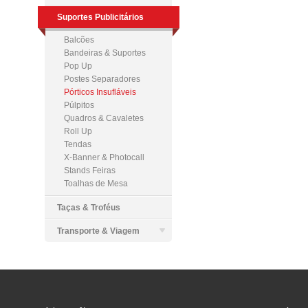
Suportes Publicitários
Balcões
Bandeiras & Suportes
Pop Up
Postes Separadores
Pórticos Insufláveis
Púlpitos
Quadros & Cavaletes
Roll Up
Tendas
X-Banner & Photocall
Stands Feiras
Toalhas de Mesa
Taças & Troféus
Transporte & Viagem