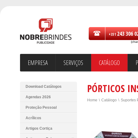
243 306 0
+351
(cha
EMPRESA
SERVIÇOS
CATÁLOGO
PÓRTICOS IN
Download Catálogos
Agendas 2026
Home
\
Catálogo
\
Suportes P
Proteção Pessoal
Acrílicos
Artigos Cortiça