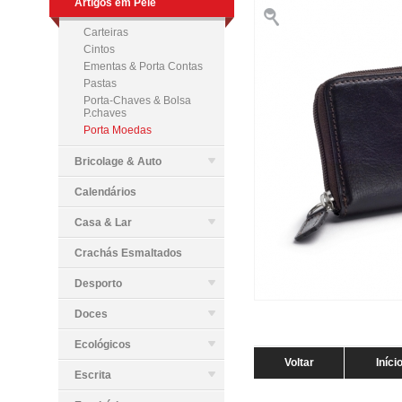
Artigos em Pele
Carteiras
Cintos
Ementas & Porta Contas
Pastas
Porta-Chaves & Bolsa
P.chaves
Porta Moedas
Bricolage & Auto
Calendários
Casa & Lar
Crachás Esmaltados
Desporto
Doces
Ecológicos
Voltar
Iníci
Escrita