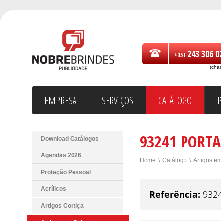
243 306 0
+351
(cha
EMPRESA
SERVIÇOS
CATÁLOGO
93241 PORT
Download Catálogos
Agendas 2026
Home
\
Catálogo
\
Artigos e
Proteção Pessoal
Acrílicos
Referência:
932
Artigos Cortiça