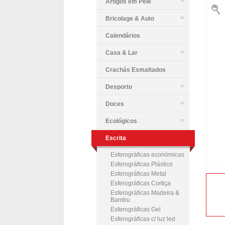
Artigos em Pele
Bricolage & Auto
Calendários
Casa & Lar
Crachás Esmaltados
Desporto
Doces
Ecológicos
Escrita
Esferográficas económicas
Esferográficas Plástico
Esferográficas Metal
Esferográficas Cortiça
Esferográficas Madeira &
Bambu
Esferográficas Gel
Esferográficas c/ luz led