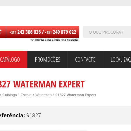
243 306 026 /
249 879 022
+351
+351
(chamada para a rede fixa nacional)
CATÁLOGO
PROMOÇÕES
CONTACTO
LOCALIZA
827 WATERMAN EXPERT
\
Catálogo
\
Escrita
\
Watermen
\
91827 Waterman Expert
eferência:
91827