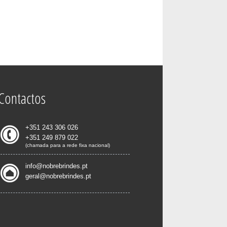
Contactos
+351 243 306 026
+351 249 879 022
(chamada para a rede fixa nacional)
info@nobrebrindes.pt
geral@nobrebrindes.pt