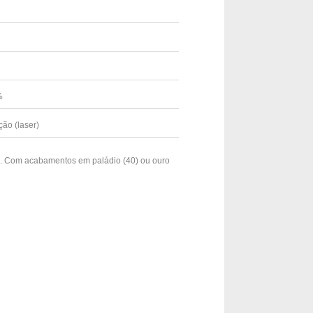
3%
ção (laser)
ox. Com acabamentos em paládio (40) ou ouro