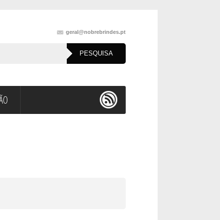
geral@nobrebrindes.pt
ÇÃO