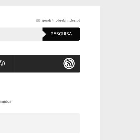
geral@nobrebrindes.pt
ÇÃO
imidos