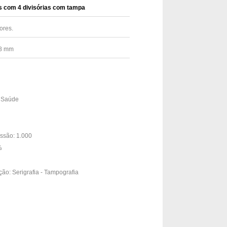
s com 4 divisórias com tampa
ores.
18 mm
& Saúde
ssão: 1.000
3%
ção: Serigrafia - Tampografia