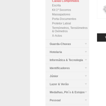
Caixas Comprimidos
Escrita
Kit 1º Socorros
Massajadores
Porta-Documentos
Protetor Labial
Termómetros, Tensiómetros
& Oxímetros
X-Actos
Guarda-Chuvas
Hotelaria
Informática & Tecnologia
Identificadores
Júnior
Lazer & Verão
Medalhas, Pin´s & Estojos
Pessoal