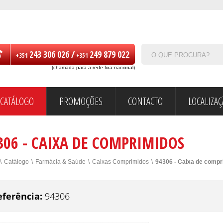
243 306 026 /
249 879 022
+351
+351
(chamada para a rede fixa nacional)
CATÁLOGO
PROMOÇÕES
CONTACTO
LOCALIZA
306 - CAIXA DE COMPRIMIDOS
\
Catálogo
\
Farmácia & Saúde
\
Caixas Comprimidos
\
94306 - Caixa de compr
eferência:
94306