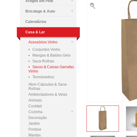
Artigos em Pele
Bricolage & Auto
Calendários
Casa & Lar
Acessórios Vinho
• Conjuntos Vinho
• Mangas & Baldes Gelo
• Saca-Rolhas
• Sacos & Caixas Garrafas
Vinho
• Termómetros
Abre-Cápsulas & Saca-
Rolhas
Ambientadores & Velas
Animais
Cocktail
Cozinha
Decoração
Jardim
Fondue
Mantas