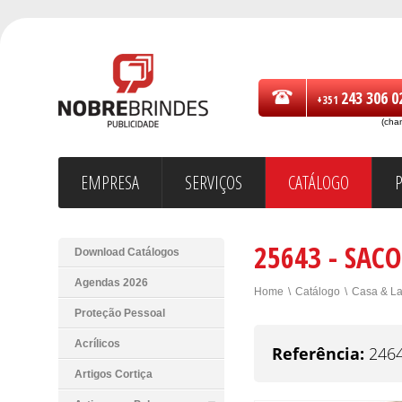
243 306 0
+351
(cha
EMPRESA
SERVIÇOS
CATÁLOGO
25643 - SAC
Download Catálogos
Agendas 2026
Home
\
Catálogo
\
Casa & La
Proteção Pessoal
Acrílicos
Referência:
246
Artigos Cortiça