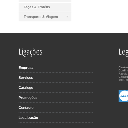
Taças & Troféus
Transporte & Viagem
Ligações
Leg
Empresa
Centro
Confli
Faculd
Campu
Serviços
1099-0
Catálogo
Promoções
Contacto
Localização