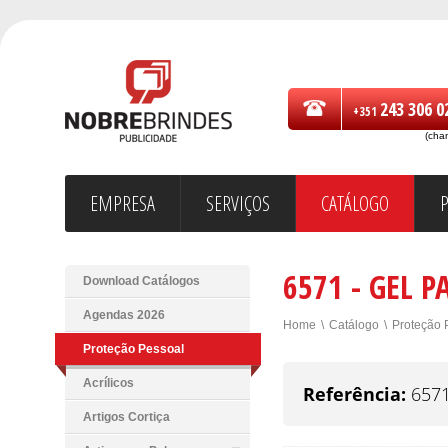
243 306 0
+351
(cha
EMPRESA
SERVIÇOS
CATÁLOGO
6571 - GEL P
Download Catálogos
Agendas 2026
Home
\
Catálogo
\
Proteção 
Proteção Pessoal
Acrílicos
Referência:
657
Artigos Cortiça