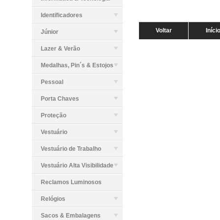
Identificadores
Voltar
Iníci
Júnior
Lazer & Verão
Medalhas, Pin´s & Estojos
Pessoal
Porta Chaves
Proteção
Vestuário
Vestuário de Trabalho
Vestuário Alta Visibilidade
Reclamos Luminosos
Relógios
Sacos & Embalagens