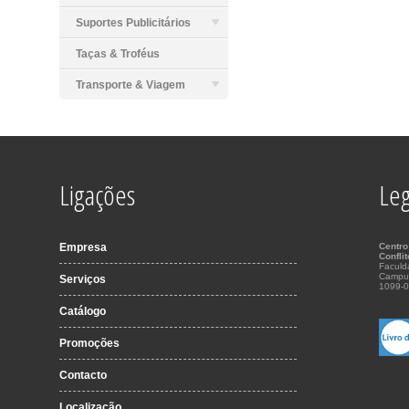
Suportes Publicitários
Taças & Troféus
Transporte & Viagem
Ligações
Leg
Empresa
Centro
Confli
Faculd
Campu
Serviços
1099-0
Catálogo
Promoções
Contacto
Localização