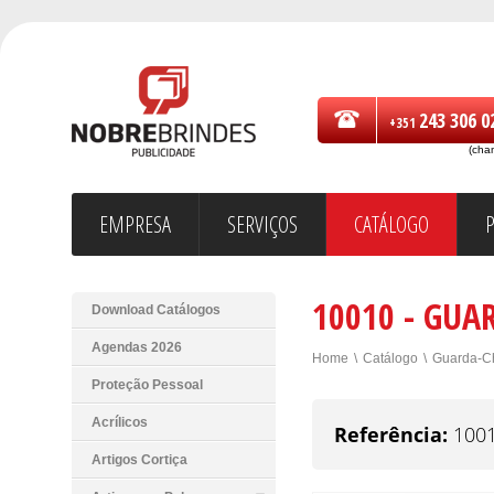
243 306 0
+351
(cha
EMPRESA
SERVIÇOS
CATÁLOGO
10010 - GU
Download Catálogos
Agendas 2026
Home
\
Catálogo
\
Guarda-C
Proteção Pessoal
Acrílicos
Referência:
100
Artigos Cortiça