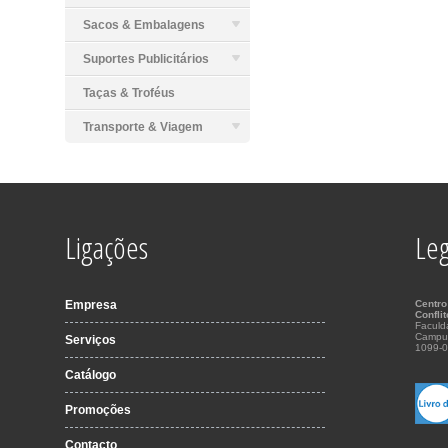
Sacos & Embalagens
Suportes Publicitários
Taças & Troféus
Transporte & Viagem
Ligações
Leg
Empresa
Centro
Confli
Faculd
Campu
Serviços
1099-0
Catálogo
Promoções
Contacto