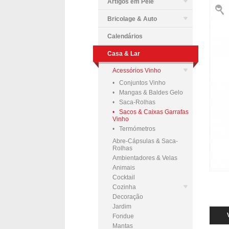
Artigos em Pele
Bricolage & Auto
Calendários
Casa & Lar
Acessórios Vinho
• Conjuntos Vinho
• Mangas & Baldes Gelo
• Saca-Rolhas
• Sacos & Caixas Garrafas
Vinho
• Termómetros
Abre-Cápsulas & Saca-
Rolhas
Ambientadores & Velas
Animais
Cocktail
Cozinha
Decoração
Jardim
Fondue
Mantas