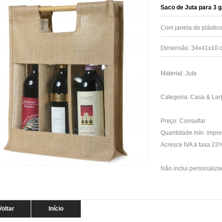
Saco de Juta para 3 
Com janela de plástico
Dimensão: 34x41x10 
Material: Juta
Categoria: Casa & Lar
Preço: Consultar
Quantidade mín. impre
Acresce IVA à taxa 2
Não inclui personalizaç
Voltar
Início