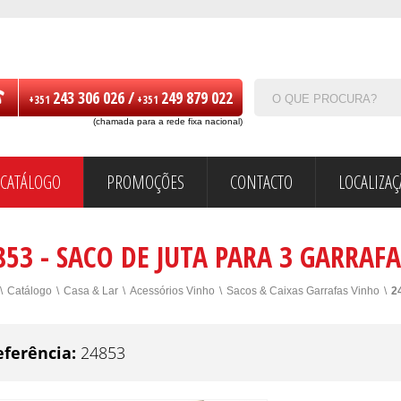
243 306 026 /
249 879 022
+351
+351
(chamada para a rede fixa nacional)
CATÁLOGO
PROMOÇÕES
CONTACTO
LOCALIZA
853 - SACO DE JUTA PARA 3 GARRAF
\
Catálogo
\
Casa & Lar
\
Acessórios Vinho
\
Sacos & Caixas Garrafas Vinho
\
2
eferência:
24853