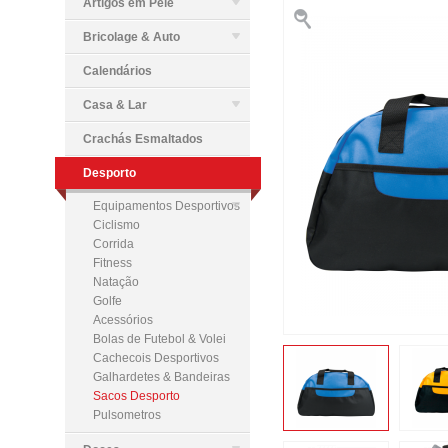
Artigos em Pele
Bricolage & Auto
Calendários
Casa & Lar
Crachás Esmaltados
Desporto
Equipamentos Desportivos
Ciclismo
Corrida
Fitness
Natação
Golfe
Acessórios
Bolas de Futebol & Volei
Cachecois Desportivos
Galhardetes & Bandeiras
Sacos Desporto
Pulsometros