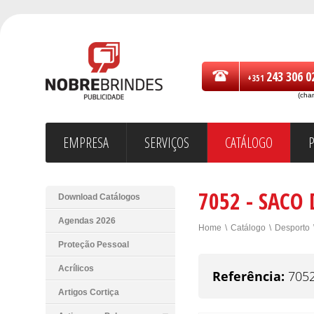
243 306 0
+351
(cha
EMPRESA
SERVIÇOS
CATÁLOGO
7052 - SACO
Download Catálogos
Agendas 2026
Home
\
Catálogo
\
Desporto
Proteção Pessoal
Acrílicos
Referência:
705
Artigos Cortiça