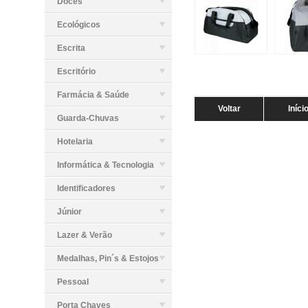
Doces
Ecológicos
Escrita
Escritório
Farmácia & Saúde
Voltar
Iníci
Guarda-Chuvas
Hotelaria
Informática & Tecnologia
Identificadores
Júnior
Lazer & Verão
Medalhas, Pin´s & Estojos
Pessoal
Porta Chaves