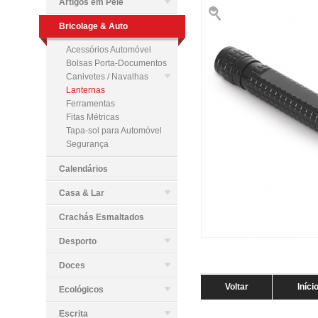
Artigos em Pele
Bricolage & Auto
Acessórios Automóvel
Bolsas Porta-Documentos
Canivetes / Navalhas
Lanternas
Ferramentas
Fitas Métricas
Tapa-sol para Automóvel
Segurança
Calendários
Casa & Lar
Crachás Esmaltados
Desporto
Doces
Voltar
Iníci
Ecológicos
Escrita