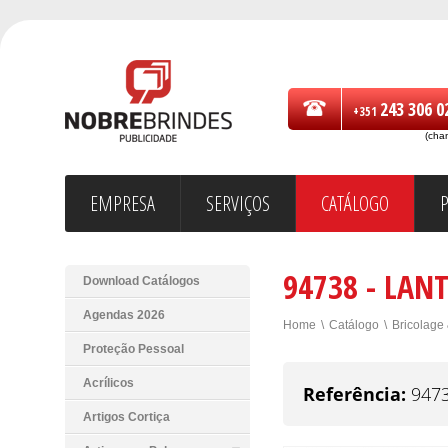
243 306 0
+351
(cha
EMPRESA
SERVIÇOS
CATÁLOGO
94738 - LAN
Download Catálogos
Agendas 2026
Home
\
Catálogo
\
Bricolage
Proteção Pessoal
Acrílicos
Referência:
947
Artigos Cortiça