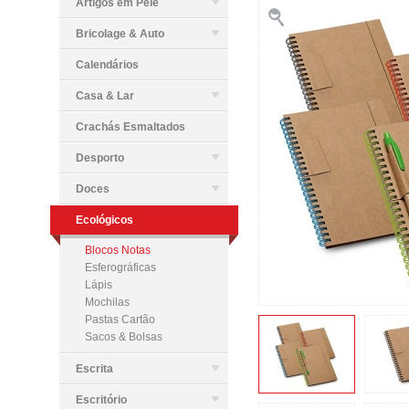
Artigos em Pele
Bricolage & Auto
Calendários
Casa & Lar
Crachás Esmaltados
Desporto
Doces
Ecológicos
Blocos Notas
Esferográficas
Lápis
Mochilas
Pastas Cartão
Sacos & Bolsas
Escrita
Escritório