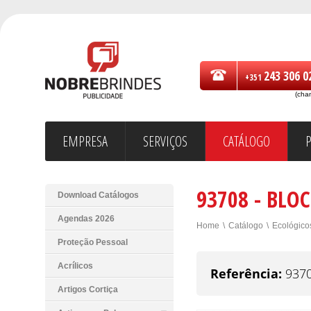
243 306 0
+351
(cha
EMPRESA
SERVIÇOS
CATÁLOGO
93708 - BLO
Download Catálogos
Agendas 2026
Home
\
Catálogo
\
Ecológico
Proteção Pessoal
Acrílicos
Referência:
937
Artigos Cortiça