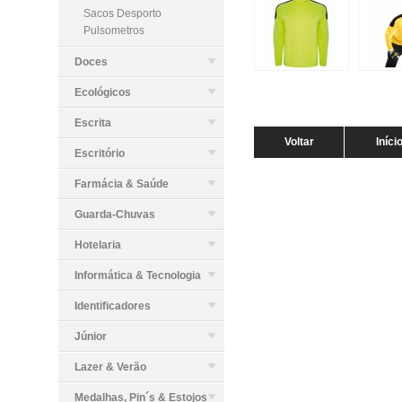
Sacos Desporto
Pulsometros
Doces
Ecológicos
Escrita
Voltar
Iníci
Escritório
Farmácia & Saúde
Guarda-Chuvas
Hotelaria
Informática & Tecnologia
Identificadores
Júnior
Lazer & Verão
Medalhas, Pin´s & Estojos