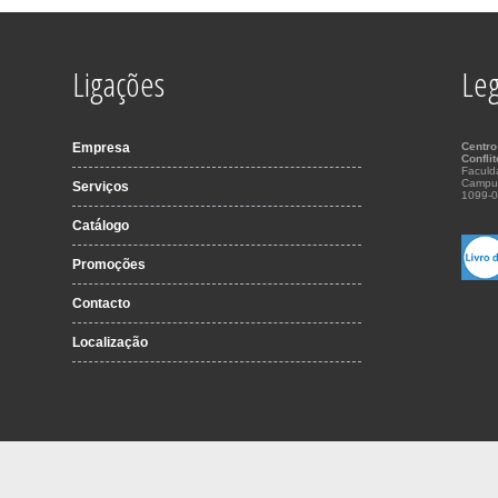
Ligações
Leg
Empresa
Centro
Confli
Faculd
Campu
Serviços
1099-0
Catálogo
Promoções
Contacto
Localização