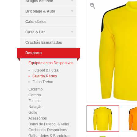
Artigos em Pele
Bricolage & Auto
Calendários
Casa & Lar
Crachás Esmaltados
Desporto
Equipamentos Desportivos
• Futebol & Futsal
• Guarda Redes
• Fatos Treino
Ciclismo
Corrida
Fitness
Natação
Golfe
Acessórios
Bolas de Futebol & Volei
Cachecois Desportivos
Galhardetes & Bandeiras