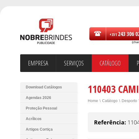
243 306 0
+351
(cha
EMPRESA
SERVIÇOS
CATÁLOGO
110403 CAMI
Download Catálogos
Agendas 2026
Home
\
Catálogo
\
Desporto
Proteção Pessoal
Acrílicos
Referência:
110
Artigos Cortiça