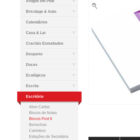
Artigos em Pele
Bricolage & Auto
Calendários
Casa & Lar
Crachás Esmaltados
Desporto
Doces
Ecológicos
Escrita
Escritório
Abre-Cartas
Blocos de Notas
Blocos Post It
Borrachas
Carimbos
Estações de Secretária