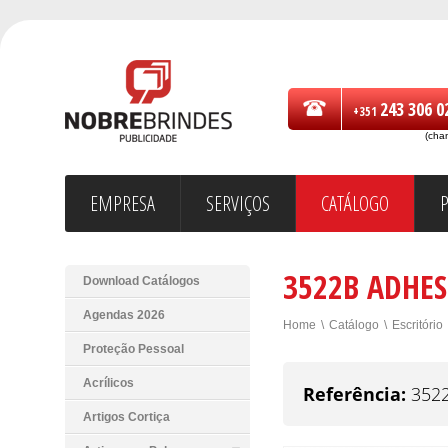
243 306 0
+351
(cha
EMPRESA
SERVIÇOS
CATÁLOGO
3522B ADHE
Download Catálogos
Agendas 2026
Home
\
Catálogo
\
Escritório
Proteção Pessoal
Acrílicos
Referência:
352
Artigos Cortiça