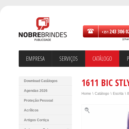
243 306 0
+351
(cha
EMPRESA
SERVIÇOS
CATÁLOGO
1611 BIC STL
Download Catálogos
Agendas 2026
Home
\
Catálogo
\
Escrita
\
Proteção Pessoal
Acrílicos
Artigos Cortiça