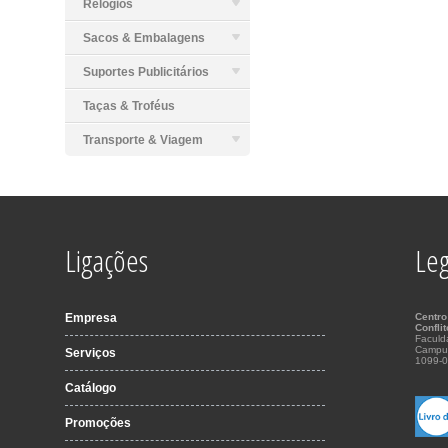
Relógios
Sacos & Embalagens
Suportes Publicitários
Taças & Troféus
Transporte & Viagem
Ligações
Leg
Empresa
Centro
Confli
Faculd
Campu
Serviços
1099-0
Catálogo
Promoções