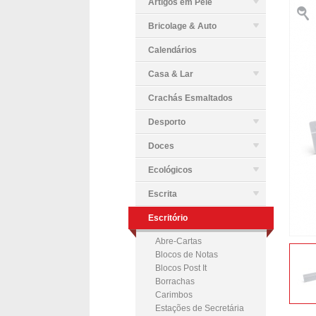
Artigos em Pele
Bricolage & Auto
Calendários
Casa & Lar
Crachás Esmaltados
Desporto
Doces
Ecológicos
Escrita
Escritório
Abre-Cartas
Blocos de Notas
Blocos Post It
Borrachas
Carimbos
Estações de Secretária