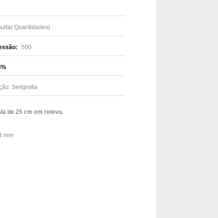
sultar Quantidades)
essão:
500
23%
ção: Serigrafia
ala de 25 cm em relevo.
 3 mm