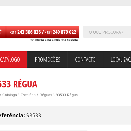
243 306 026 /
249 879 022
+351
+351
(chamada para a rede fixa nacional)
CATÁLOGO
PROMOÇÕES
CONTACTO
LOCALIZA
533 RÉGUA
\
Catálogo
\
Escritório
\
Réguas
\
93533 Régua
eferência:
93533