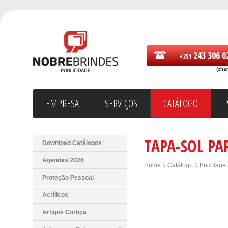
243 306 0
+351
(cha
EMPRESA
SERVIÇOS
CATÁLOGO
TAPA-SOL P
Download Catálogos
Agendas 2026
Home
\
Catálogo
\
Bricolage
Proteção Pessoal
Acrílicos
Artigos Cortiça