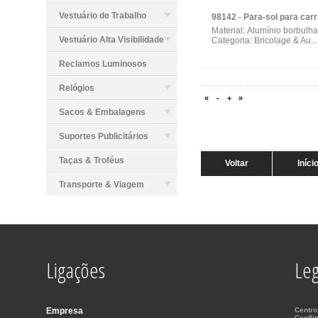
Vestuário de Trabalho
98142
Material: Alumínio borbulha
Vestuário Alta Visibilidade
Categoria: Bricolage & Au...
Reclamos Luminosos
Relógios
«
-
+
»
Sacos & Embalagens
Suportes Publicitários
Taças & Troféus
Voltar
Iníci
Transporte & Viagem
Ligações
Leg
Empresa
Centro
Confli