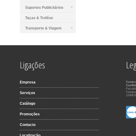
Suportes Publicitários
Taças & Troféus
Transporte & Viagem
Ligações
Leg
Empresa
Centro
Confli
Faculd
Campu
Serviços
1099-0
Catálogo
Promoções
Contacto
Localização