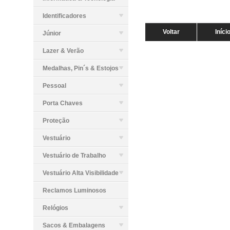
Identificadores
Voltar
Iníci
Júnior
Lazer & Verão
Medalhas, Pin´s & Estojos
Pessoal
Porta Chaves
Proteção
Vestuário
Vestuário de Trabalho
Vestuário Alta Visibilidade
Reclamos Luminosos
Relógios
Sacos & Embalagens