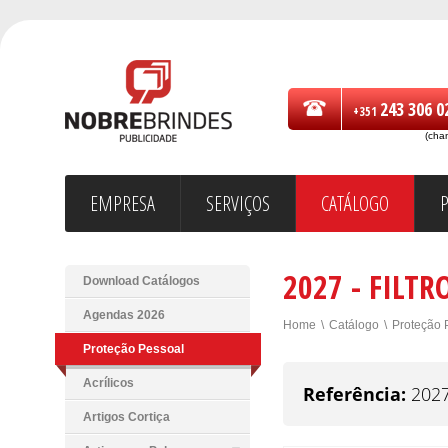
243 306 0
+351
(cha
EMPRESA
SERVIÇOS
CATÁLOGO
2027 - FILT
Download Catálogos
Agendas 2026
Home
\
Catálogo
\
Proteção 
Proteção Pessoal
Acrílicos
Referência:
202
Artigos Cortiça