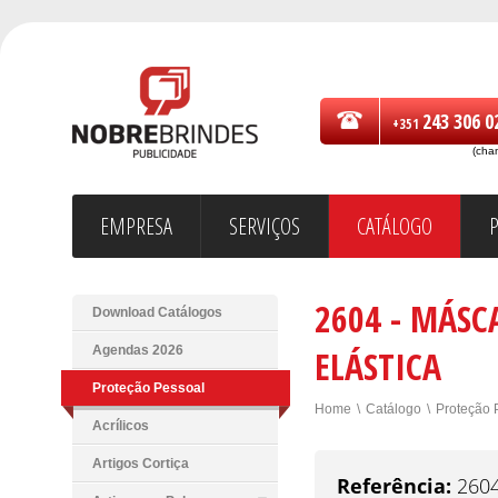
243 306 0
+351
(cha
EMPRESA
SERVIÇOS
CATÁLOGO
2604 - MÁSC
Download Catálogos
Agendas 2026
ELÁSTICA
Proteção Pessoal
Home
\
Catálogo
\
Proteção 
Acrílicos
Artigos Cortiça
Referência:
260