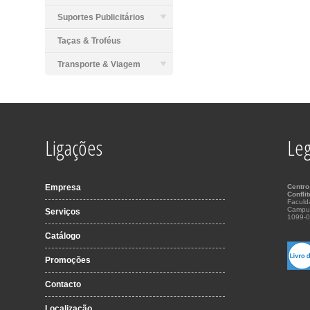
Suportes Publicitários
Taças & Troféus
Transporte & Viagem
Ligações
Leg
Empresa
Centro
Confli
Faculd
Campu
Serviços
1099-0
Catálogo
Promoções
Contacto
Localização