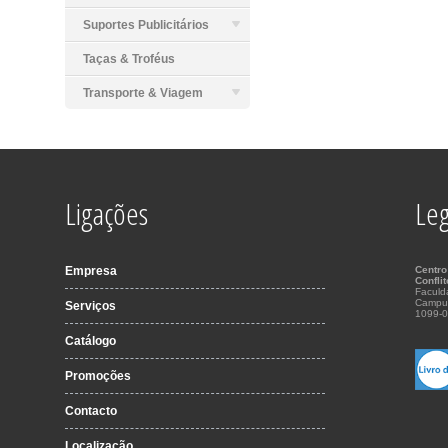
Suportes Publicitários
Taças & Troféus
Transporte & Viagem
Ligações
Leg
Empresa
Centro
Confli
Faculd
Campu
Serviços
1099-0
Catálogo
Promoções
Contacto
Localização