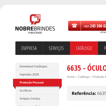
243 306 0
+351
(cha
EMPRESA
SERVIÇOS
CATÁLOGO
6635 - ÓCUL
Download Catálogos
Agendas 2026
Home
\
Catálogo
\
Proteção 
Proteção Pessoal
Acrílicos
Referência:
663
Artigos Cortiça