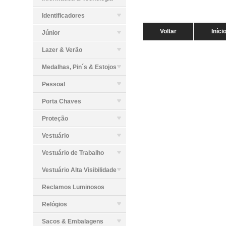
Identificadores
Voltar
Iníci
Júnior
Lazer & Verão
Medalhas, Pin´s & Estojos
Pessoal
Porta Chaves
Proteção
Vestuário
Vestuário de Trabalho
Vestuário Alta Visibilidade
Reclamos Luminosos
Relógios
Sacos & Embalagens