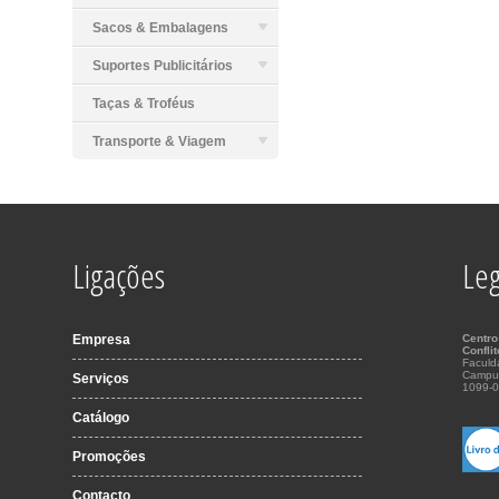
Sacos & Embalagens
Suportes Publicitários
Taças & Troféus
Transporte & Viagem
Ligações
Leg
Empresa
Centro
Confli
Faculd
Campu
Serviços
1099-0
Catálogo
Promoções
Contacto