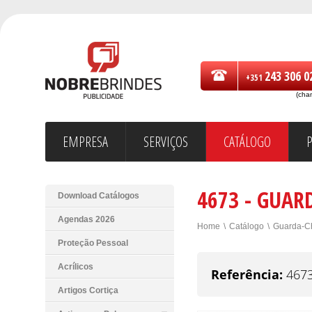
243 306 0
+351
(cha
EMPRESA
SERVIÇOS
CATÁLOGO
4673 - GUAR
Download Catálogos
Agendas 2026
Home
\
Catálogo
\
Guarda-C
Proteção Pessoal
Acrílicos
Referência:
467
Artigos Cortiça