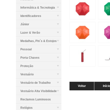
Informática & Tecnologia
Identificadores
Júnior
Lazer & Verão
Medalhas, Pin´s & Estojos
Pessoal
Porta Chaves
Proteção
Vestuário
Vestuário de Trabalho
Voltar
Iníci
Vestuário Alta Visibilidade
Reclamos Luminosos
Relógios