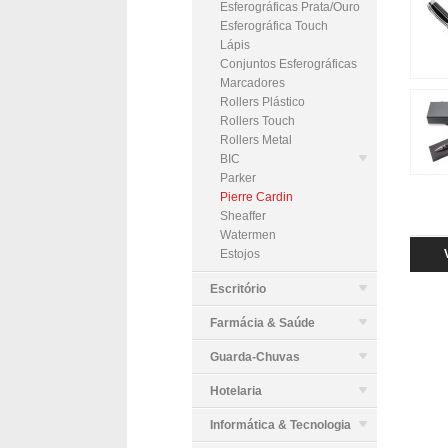
Esferográficas Prata/Ouro
Esferográfica Touch
Lápis
Conjuntos Esferográficas
Marcadores
Rollers Plástico
Rollers Touch
Rollers Metal
BIC
Parker
Pierre Cardin
Sheaffer
Watermen
Estojos
Escritório
Farmácia & Saúde
Guarda-Chuvas
Hotelaria
Informática & Tecnologia