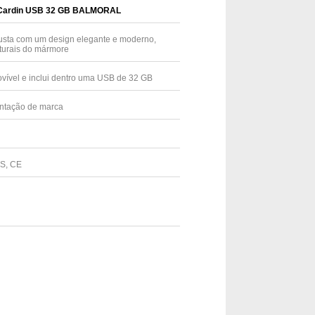
e Cardin USB 32 GB BALMORAL
usta com um design elegante e moderno,
aturais do mármore
ovível e inclui dentro uma USB de 32 GB
entação de marca
HS, CE