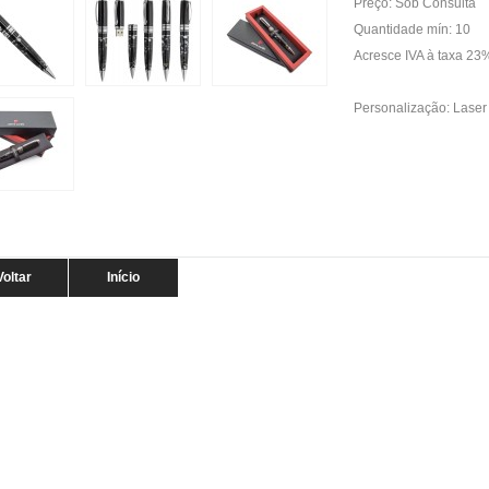
Preço: Sob Consulta
Quantidade mín: 10
Acresce IVA à taxa 23
Personalização: Laser 
Voltar
Início