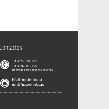
Contactos
+351 243 306 026
+351 249 879 022
(chamada para a rede fixa nacional)
info@nobrebrindes.pt
geral@nobrebrindes.pt