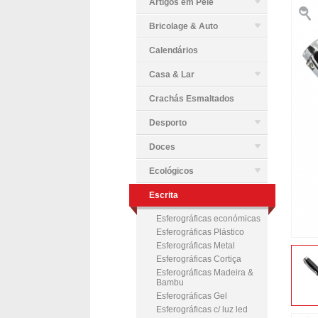
Artigos em Pele
Bricolage & Auto
Calendários
Casa & Lar
Crachás Esmaltados
Desporto
Doces
Ecológicos
Escrita
Esferográficas económicas
Esferográficas Plástico
Esferográficas Metal
Esferográficas Cortiça
Esferográficas Madeira &
Bambu
Esferográficas Gel
Esferográficas c/ luz led