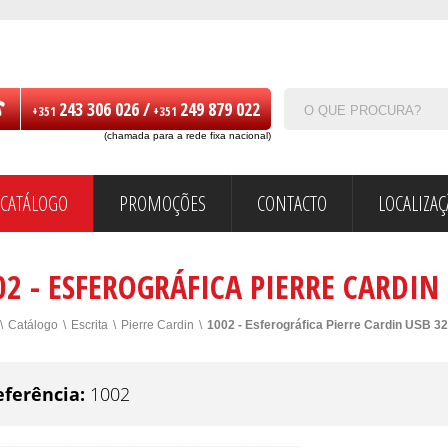
243 306 026 /
249 879 022
+351
+351
(chamada para a rede fixa nacional)
CATÁLOGO
PROMOÇÕES
CONTACTO
LOCALIZA
02 - ESFEROGRÁFICA PIERRE CARDIN
\
Catálogo
\
Escrita
\
Pierre Cardin
\
1002 - Esferográfica Pierre Cardin USB 3
eferência:
1002