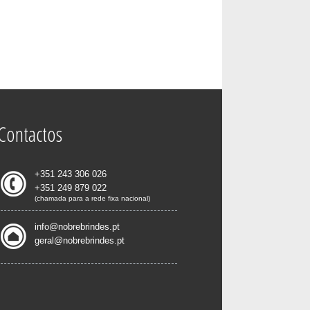
Contactos
+351 243 306 026
+351 249 879 022
(chamada para a rede fixa nacional)
info@nobrebrindes.pt
geral@nobrebrindes.pt