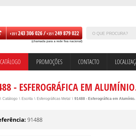
243 306 026 /
249 879 022
+351
+351
(chamada para a rede fixa nacional)
CATÁLOGO
PROMOÇÕES
CONTACTO
LOCALIZA
488 - ESFEROGRÁFICA EM ALUMÍNIO
\
Catálogo
\
Escrita
\
Esferográficas Metal
\
91488 - Esferográfica em Alumínio.
eferência:
91488