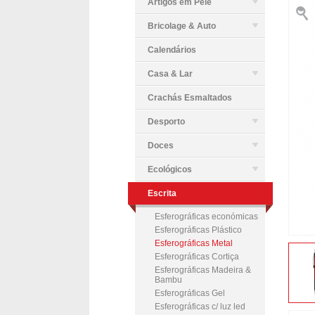
Artigos em Pele
Bricolage & Auto
Calendários
Casa & Lar
Crachás Esmaltados
Desporto
Doces
Ecológicos
Escrita
Esferográficas económicas
Esferográficas Plástico
Esferográficas Metal
Esferográficas Cortiça
Esferográficas Madeira &
Bambu
Esferográficas Gel
Esferográficas c/ luz led