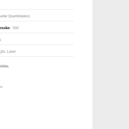
sultar Quantidades)
essão:
500
3%
ção: Laser
mínio.
mm