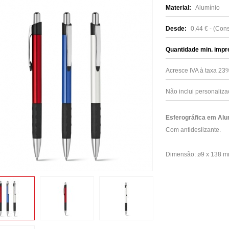
Material:
Alumínio
Desde:
0,44 € - (Con
Quantidade min. impr
Acresce IVA à taxa 2
Não inclui personaliza
Esferográfica em Alu
Com antideslizante.
Dimensão: ø9 x 138 