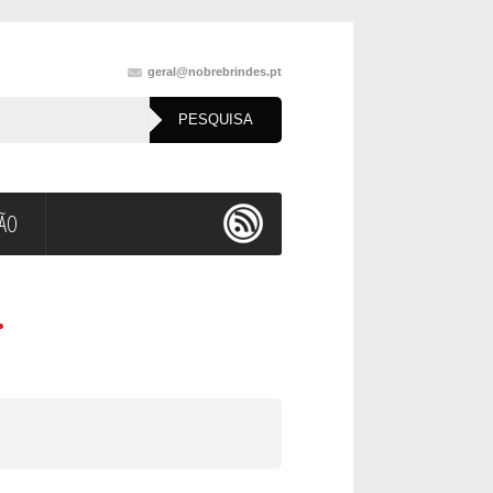
geral@nobrebrindes.pt
ÇÃO
.