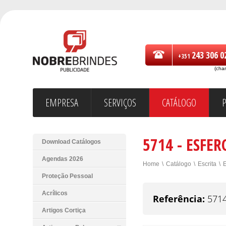
243 306 0
+351
(cha
EMPRESA
SERVIÇOS
CATÁLOGO
5714 - ESFE
Download Catálogos
Agendas 2026
Home
\
Catálogo
\
Escrita
\
E
Proteção Pessoal
Acrílicos
Referência:
571
Artigos Cortiça