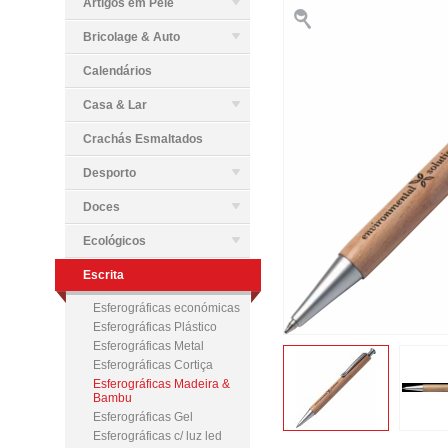
Artigos em Pele
Bricolage & Auto
Calendários
Casa & Lar
Crachás Esmaltados
Desporto
Doces
Ecológicos
Escrita
Esferográficas económicas
Esferográficas Plástico
Esferográficas Metal
Esferográficas Cortiça
Esferográficas Madeira &
Bambu
Esferográficas Gel
Esferográficas c/ luz led