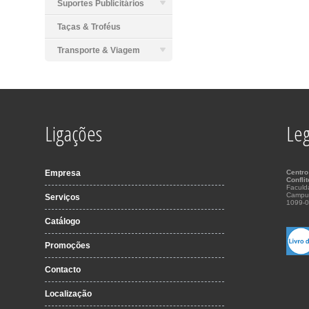
Suportes Publicitários
Taças & Troféus
Transporte & Viagem
Ligações
Leg
Empresa
Centro
Confli
Faculd
Campu
Serviços
1099-0
Catálogo
Promoções
Contacto
Localização