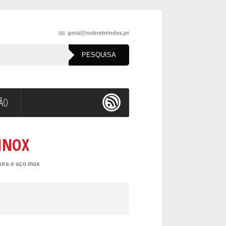
geral@nobrebrindes.pt
ÇÃO
INOX
ira e aço inox