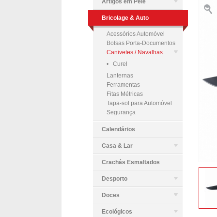
Artigos em Pele
Bricolage & Auto
Acessórios Automóvel
Bolsas Porta-Documentos
Canivetes / Navalhas
• Curel
Lanternas
Ferramentas
Fitas Métricas
Tapa-sol para Automóvel
Segurança
Calendários
Casa & Lar
Crachás Esmaltados
Desporto
Doces
Ecológicos