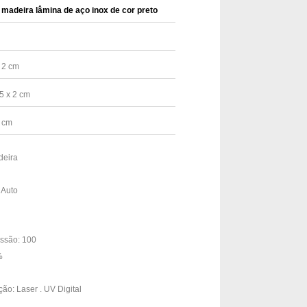
madeira lâmina de aço inox de cor preto
 2 cm
5 x 2 cm
 cm
deira
 Auto
ssão: 100
%
ção: Laser . UV Digital