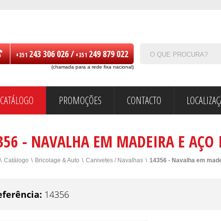
243 306 026 /
249 879 022
+351
+351
(chamada para a rede fixa nacional)
CATÁLOGO
PROMOÇÕES
CONTACTO
LOCALIZA
356 - NAVALHA EM MADEIRA E AÇO 
\
Catálogo
\
Bricolage & Auto
\
Canivetes / Navalhas
\
14356 - Navalha em made
eferência:
14356