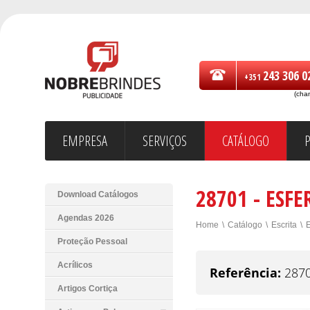
243 306 0
+351
(cha
EMPRESA
SERVIÇOS
CATÁLOGO
28701 - ESF
Download Catálogos
Agendas 2026
Home
\
Catálogo
\
Escrita
\
E
Proteção Pessoal
Acrílicos
Referência:
2870
Artigos Cortiça