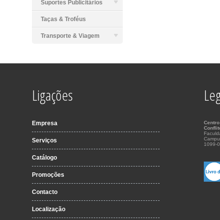
Suportes Publicitários
Taças & Troféus
Transporte & Viagem
Ligações
Leg
Empresa
Centro
Confli
Faculd
Campu
Serviços
1099-0
Catálogo
Promoções
Contacto
Localização