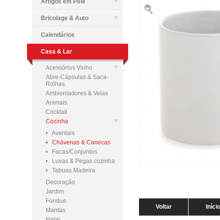
Artigos em Pele
Bricolage & Auto
Calendários
Casa & Lar
Acessórios Vinho
Abre-Cápsulas & Saca-
Rolhas
Ambientadores & Velas
Animais
Cocktail
Cozinha
• Aventais
• Chávenas & Canecas
• Facas/Conjuntos
• Luvas & Pegas cozinha
• Tabuas Madeira
Decoração
Jardim
Fondue
Voltar
Iníci
Mantas
Natal