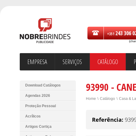
243 306 0
+351
(cha
EMPRESA
SERVIÇOS
CATÁLOGO
93990 - CAN
Download Catálogos
Agendas 2026
Home
\
Catálogo
\
Casa & La
Proteção Pessoal
Acrílicos
Referência:
939
Artigos Cortiça