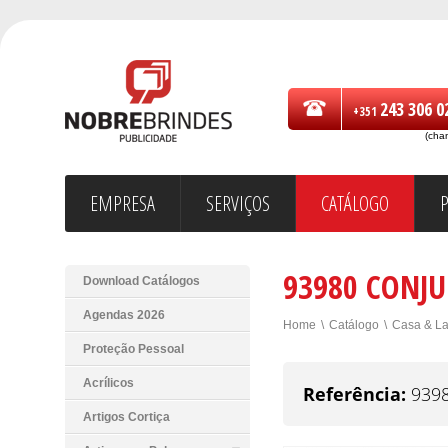
243 306 0
+351
(cha
EMPRESA
SERVIÇOS
CATÁLOGO
93980 CONJU
Download Catálogos
Agendas 2026
Home
\
Catálogo
\
Casa & La
Proteção Pessoal
Acrílicos
Referência:
939
Artigos Cortiça