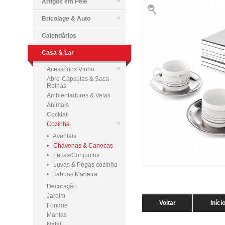
Artigos em Pele
Bricolage & Auto
Calendários
Casa & Lar
Acessórios Vinho
Abre-Cápsulas & Saca-
Rolhas
Ambientadores & Velas
Animais
Cocktail
Cozinha
• Aventais
• Chávenas & Canecas
• Facas/Conjuntos
• Luvas & Pegas cozinha
• Tabuas Madeira
Decoração
Jardim
Voltar
Iníci
Fondue
Mantas
Natal