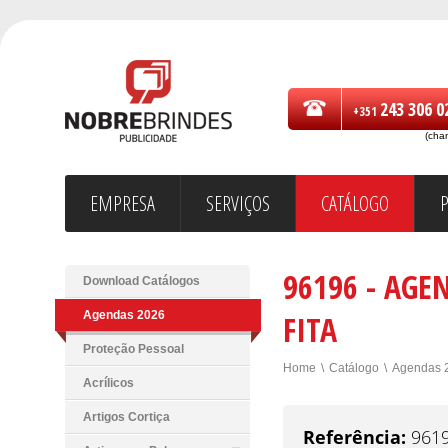
243 306 0
+351
(cha
EMPRESA
SERVIÇOS
CATÁLOGO
96196 - AG
Download Catálogos
Agendas 2026
FITA
Proteção Pessoal
Home
\
Catálogo
\
Agendas 
Acrílicos
Artigos Cortiça
Referência:
961