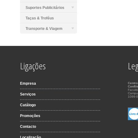
Suportes Publicitários
Taças & Troféus
Transporte & Viagem
Ligações
Leg
Empresa
Centro
Confli
Faculd
Campu
Serviços
1099-0
Catálogo
Promoções
Contacto
Localização