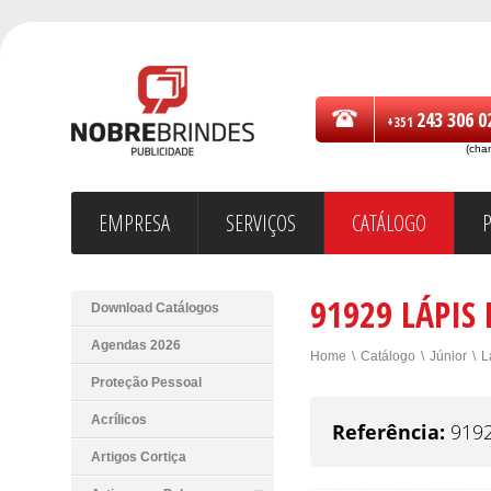
243 306 0
+351
(cha
EMPRESA
SERVIÇOS
CATÁLOGO
91929 LÁPIS 
Download Catálogos
Agendas 2026
Home
\
Catálogo
\
Júnior
\
L
Proteção Pessoal
Acrílicos
Referência:
919
Artigos Cortiça