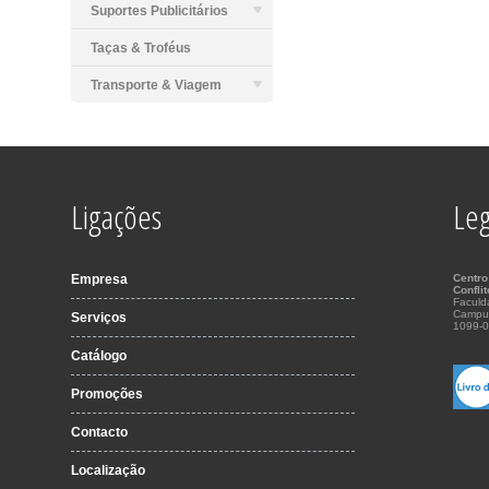
Suportes Publicitários
Taças & Troféus
Transporte & Viagem
Ligações
Leg
Empresa
Centro
Confli
Faculd
Campu
Serviços
1099-0
Catálogo
Promoções
Contacto
Localização