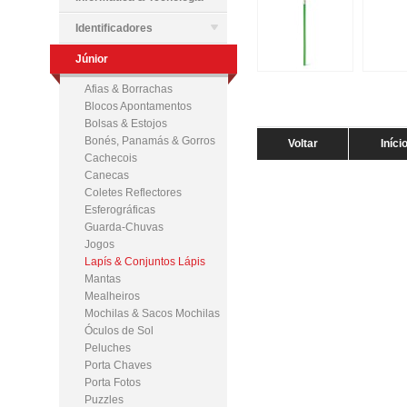
Identificadores
Júnior
Afias & Borrachas
Blocos Apontamentos
Bolsas & Estojos
Bonés, Panamás & Gorros
Voltar
Iníci
Cachecois
Canecas
Coletes Reflectores
Esferográficas
Guarda-Chuvas
Jogos
Lapís & Conjuntos Lápis
Mantas
Mealheiros
Mochilas & Sacos Mochilas
Óculos de Sol
Peluches
Porta Chaves
Porta Fotos
Puzzles